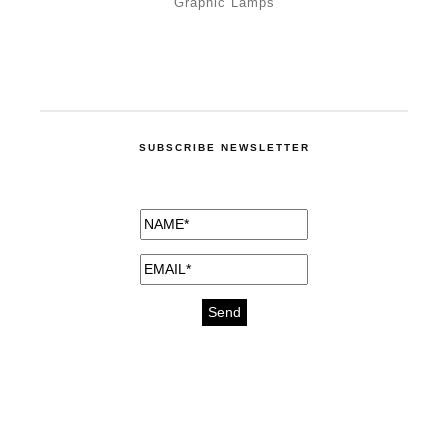
Graphic Lamps
SUBSCRIBE NEWSLETTER
medicines for injuries aveda
https://delightfull.eu/inspirations/buy-