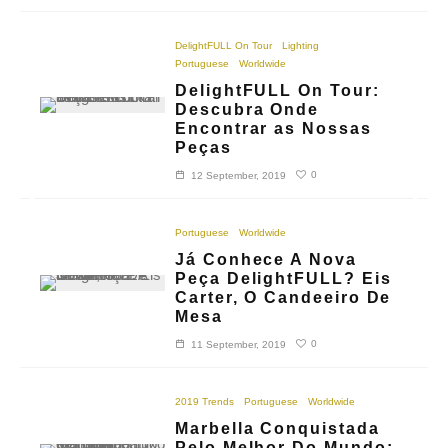
DelightFULL On Tour
Lighting
Portuguese
Worldwide
DelightFULL On Tour:
Descubra Onde
Encontrar as Nossas
Peças
0
12 September, 2019
Portuguese
Worldwide
Já Conhece A Nova
Peça DelightFULL? Eis
Carter, O Candeeiro De
Mesa
0
11 September, 2019
2019 Trends
Portuguese
Worldwide
Marbella Conquistada
Pelo Melhor Do Mundo: