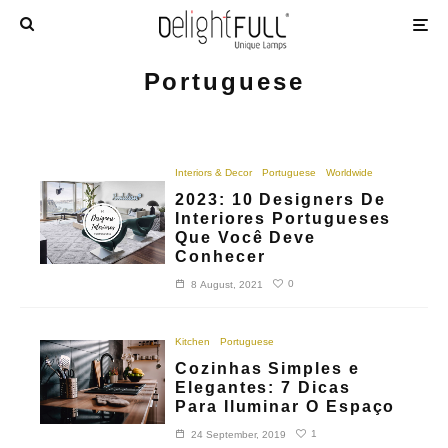
Portuguese
Interiors & Decor
Portuguese
Worldwide
2023: 10 Designers De
Interiores Portugueses
Que Você Deve
Conhecer
0
8 August, 2021
Kitchen
Portuguese
Cozinhas Simples e
Elegantes: 7 Dicas
Para Iluminar O Espaço
1
24 September, 2019