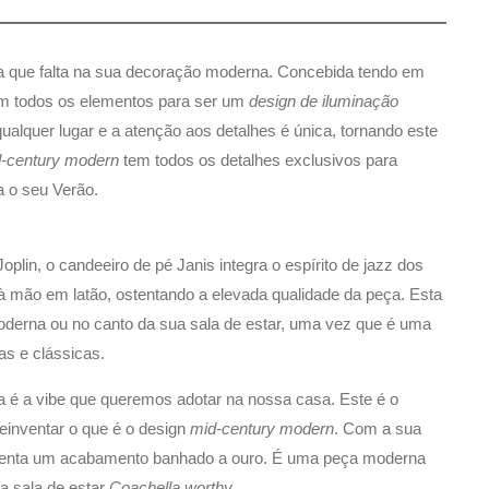
ica que falta na sua decoração moderna. Concebida tendo em
em todos os elementos para ser um
design de iluminação
alquer lugar e a atenção aos detalhes é única, tornando este
-century modern
tem todos os detalhes exclusivos para
ra o seu Verão.
oplin, o candeeiro de pé Janis integra o espírito de jazz dos
à mão em latão, ostentando a elevada qualidade da peça. Esta
derna ou no canto da sua sala de estar, uma vez que é uma
s e clássicas.
a é a vibe que queremos adotar na nossa casa. Este é o
reinventar o que é o design
mid-century modern
. Com a sua
resenta um acabamento banhado a ouro. É uma peça moderna
a sala de estar
Coachella worthy
.