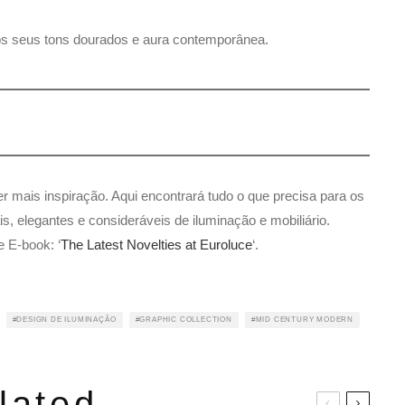
s seus tons dourados e aura contemporânea.
r mais inspiração. Aqui encontrará tudo o que precisa para os
is, elegantes e consideráveis de iluminação e mobiliário.
 E-book: ‘
The Latest Novelties at Euroluce
‘.
DESIGN DE ILUMINAÇÃO
GRAPHIC COLLECTION
MID CENTURY MODERN
lated