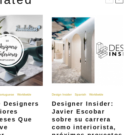
ortuguese
Worldwide
Design Insider
Spanish
Worldwide
0 Designers
Designer Insider:
riores
Javier Escobar
eses Que
sobre su carrera
ve
como interiorista,