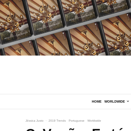
HOME
WORLDWIDE
Jéssica Justo
·
2019 Trends
Portuguese
Worldwide