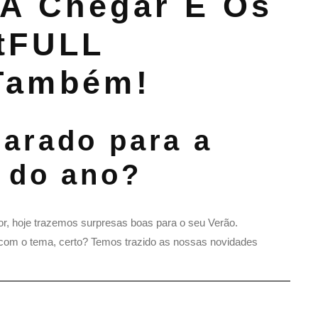
 A Chegar E Os
tFULL
Também!
arado para a
 do ano?
r, hoje trazemos surpresas boas para o seu Verão.
do com o tema, certo? Temos trazido as nossas novidades