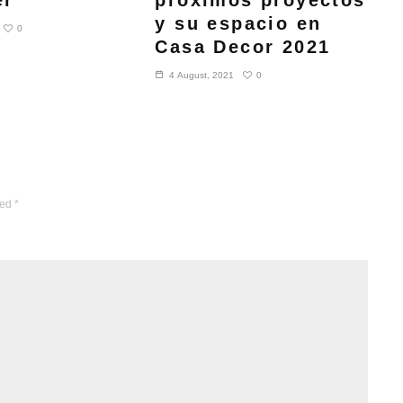
er
próximos proyectos
y su espacio en
0
Casa Decor 2021
0
4 August, 2021
ked
*