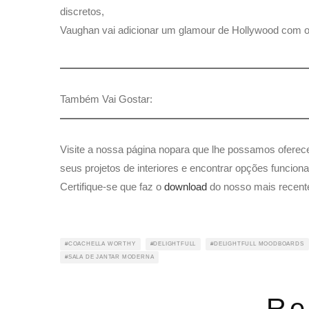
discretos,
Vaughan vai adicionar um glamour de Hollywood com o
Também Vai Gostar:
Visite a nossa página nopara que lhe possamos oferece
seus projetos de interiores e encontrar opções funciona
Certifique-se que faz o
download
do nosso mais recente
COACHELLA WORTHY
DELIGHTFULL
DELIGHTFULL MOODBOARDS
SALA DE JANTAR MODERNA
Re