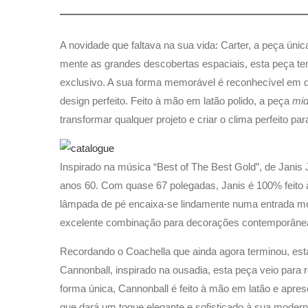
A novidade que faltava na sua vida: Carter, a peça ún
mente as grandes descobertas espaciais, esta peça t
exclusivo. A sua forma memorável é reconhecível em qu
design perfeito. Feito à mão em latão polido, a peça
mid
transformar qualquer projeto e criar o clima perfeito pa
Inspirado na música “Best of The Best Gold”, de Janis J
anos 60. Com quase 67 polegadas, Janis é 100% feito 
lâmpada de pé encaixa-se lindamente numa entrada mo
excelente combinação para decorações contemporânea
Recordando o Coachella que ainda agora terminou, est
Cannonball, inspirado na ousadia, esta peça veio para 
forma única, Cannonball é feito à mão em latão e ap
que dará um toque elegante e sofisticado à sua modern