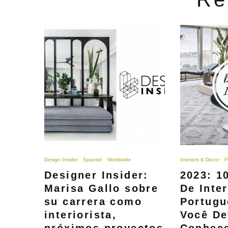
Design Insider
Spanish
Worldwide
Interiors & Decor
P
Designer Insider:
2023: 1
Marisa Gallo sobre
De Inte
su carrera como
Portugu
interiorista,
Você De