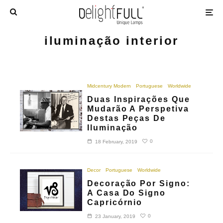
iluminação interior
Midcentury Modern
Portuguese
Worldwide
Duas Inspirações Que
Mudarão A Perspetiva
Destas Peças De
Iluminação
0
18 February, 2019
Decor
Portuguese
Worldwide
Decoração Por Signo:
A Casa Do Signo
Capricórnio
0
23 January, 2019