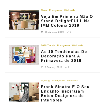
News
Portuguese
Worldwide
Veja Em Primeira Mão O
Stand DelightFULL Na
IMM Colónia 2019
0
18 January, 2019
2019 Trends
Portuguese
Worldwide
As 10 Tendências De
Decoração Para A
Primavera de 2019
0
7 January, 2019
Lighting
Portuguese
Worldwide
Frank Sinatra E O Seu
Encanto Inspiraram
Estes Designers de
Interiores