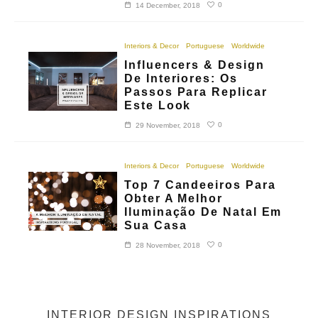
0
14 December, 2018
Interiors & Decor
Portuguese
Worldwide
Influencers & Design
De Interiores: Os
Passos Para Replicar
Este Look
0
29 November, 2018
Interiors & Decor
Portuguese
Worldwide
Top 7 Candeeiros Para
Obter A Melhor
Iluminação De Natal Em
Sua Casa
0
28 November, 2018
INTERIOR DESIGN INSPIRATIONS